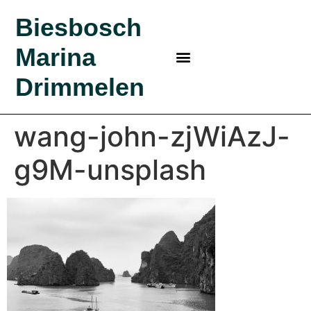
Biesbosch
Marina
MARINA IN DE BIESBOSCH
BEZOEK BIESBOSCH
BIESBOSCH MARINA
KLEINE HAVEN
BOSRIJK KAMPEREN?
Drimmelen
wang-john-zjWiAzJ-
g9M-unsplash