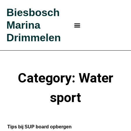
Biesbosch
Marina
MARINA IN DE BIESBOSCH
BEZOEK BIESBOSCH
BIESBOSCH MARINA
KLEINE HAVEN
BOSRIJK KAMPEREN?
Drimmelen
Category: Water
sport
Tips bij SUP board opbergen