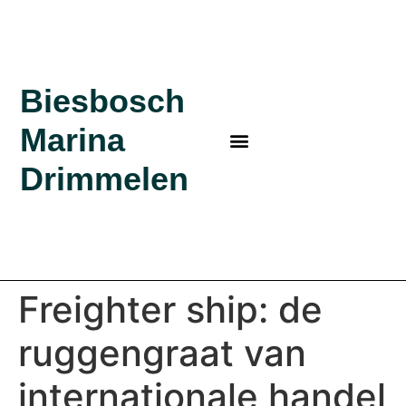
Biesbosch
Marina
MARINA IN DE BIESBOSCH
BEZOEK BIESBOSCH
BIESBOSCH MARINA
KLEINE HAVEN
BOSRIJK KAMPEREN?
Drimmelen
Freighter ship: de
ruggengraat van
internationale handel