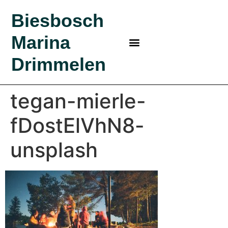
Biesbosch
Marina
MARINA IN DE BIESBOSCH
BEZOEK BIESBOSCH
BIESBOSCH MARINA
KLEINE HAVEN
BOSRIJK KAMPEREN?
Drimmelen
tegan-mierle-
fDostElVhN8-
unsplash