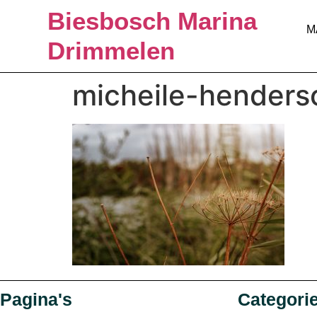
Biesbosch Marina
M
Drimmelen
micheile-hender
Pagina's
Categori