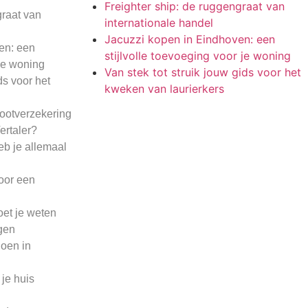
Freighter ship: de ruggengraat van
graat van
internationale handel
Jacuzzi kopen in Eindhoven: een
en: een
stijlvolle toevoeging voor je woning
 je woning
Van stek tot struik jouw gids voor het
ds voor het
kweken van laurierkers
bootverzekering
ertaler?
eb je allemaal
voor een
oet je weten
gen
doen in
 je huis