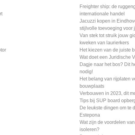
Freighter ship: de ruggen
rt
internationale handel
Jacuzzi kopen in Eindhov
stijlvolle toevoeging voor
Van stek tot struik jouw gi
kweken van laurierkers
tor
Het kiezen van de juiste 
n
Wat doet een Juridische V
Dagje naar het bos? Dit h
nodig!
Het belang van rijplaten 
bouwplaats
Verbouwen in 2023, dit m
Tips bij SUP board opber
De leukste dingen om te 
Estepona
Wat zijn de voordelen van
isoleren?