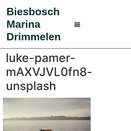
Biesbosch
Marina
MARINA IN DE BIESBOSCH
BEZOEK BIESBOSCH
BIESBOSCH MARINA
KLEINE HAVEN
BOSRIJK KAMPEREN?
Drimmelen
luke-pamer-
mAXVJVL0fn8-
unsplash