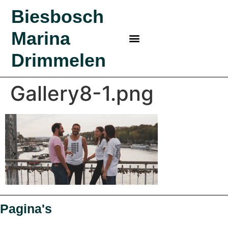
Biesbosch
Marina
MARINA IN DE BIESBOSCH
BEZOEK BIESBOSCH
BIESBOSCH MARINA
KLEINE HAVEN
BOSRIJK KAMPEREN?
Drimmelen
Gallery8-1.png
Pagina's