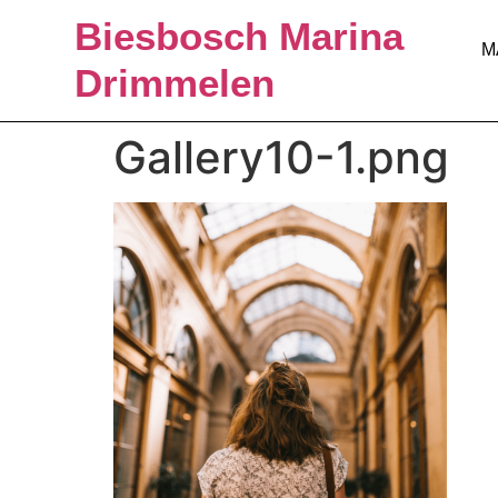
Biesbosch Marina
M
Drimmelen
Gallery10-1.png