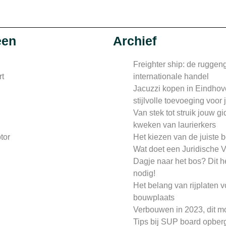
een
Archief
Freighter ship: de ruggen
rt
internationale handel
Jacuzzi kopen in Eindhov
stijlvolle toevoeging voor
Van stek tot struik jouw gi
kweken van laurierkers
tor
Het kiezen van de juiste 
n
Wat doet een Juridische V
Dagje naar het bos? Dit h
nodig!
Het belang van rijplaten 
bouwplaats
Verbouwen in 2023, dit m
Tips bij SUP board opber