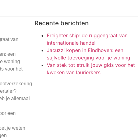
Recente berichten
Freighter ship: de ruggengraat van
graat van
internationale handel
Jacuzzi kopen in Eindhoven: een
en: een
stijlvolle toevoeging voor je woning
 je woning
Van stek tot struik jouw gids voor het
ds voor het
kweken van laurierkers
bootverzekering
ertaler?
eb je allemaal
voor een
oet je weten
gen