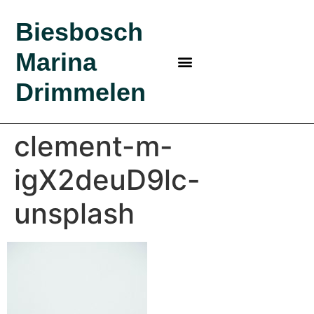
Biesbosch
Marina
MARINA IN DE BIESBOSCH
BEZOEK BIESBOSCH
BIESBOSCH MARINA
KLEINE HAVEN
BOSRIJK KAMPEREN?
Drimmelen
clement-m-
igX2deuD9lc-
unsplash