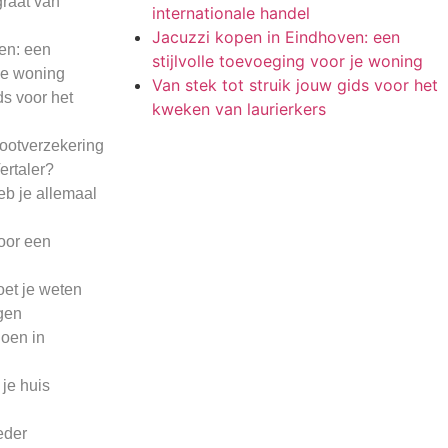
graat van
internationale handel
Jacuzzi kopen in Eindhoven: een
en: een
stijlvolle toevoeging voor je woning
 je woning
Van stek tot struik jouw gids voor het
ds voor het
kweken van laurierkers
bootverzekering
ertaler?
eb je allemaal
voor een
oet je weten
gen
doen in
 je huis
eder