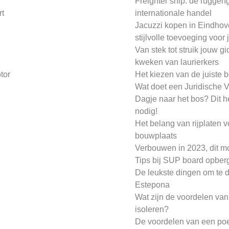
Freighter ship: de ruggen
rt
internationale handel
Jacuzzi kopen in Eindhov
stijlvolle toevoeging voor
Van stek tot struik jouw gi
kweken van laurierkers
tor
Het kiezen van de juiste 
n
Wat doet een Juridische V
Dagje naar het bos? Dit h
nodig!
Het belang van rijplaten 
bouwplaats
Verbouwen in 2023, dit m
Tips bij SUP board opber
De leukste dingen om te 
Estepona
Wat zijn de voordelen van
isoleren?
De voordelen van een po