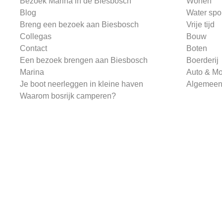
Bezoek Marina in de Biesbosch
Wonen
Blog
Water spo
Breng een bezoek aan Biesbosch
Vrije tijd
Collegas
Bouw
Contact
Boten
Een bezoek brengen aan Biesbosch
Boerderij
Marina
Auto & Mo
Je boot neerleggen in kleine haven
Algemee
Waarom bosrijk camperen?