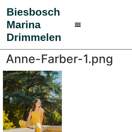
Biesbosch
Marina
MARINA IN DE BIESBOSCH
BEZOEK BIESBOSCH
BIESBOSCH MARINA
KLEINE HAVEN
BOSRIJK KAMPEREN?
Drimmelen
Anne-Farber-1.png