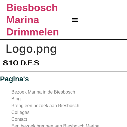
Biesbosch
Marina
MARINA IN DE BIESBOSCH
BEZOEK BIESBOSCH
BIESBOSCH MARINA
KLEINE HAVEN
BOSRIJK KAMPEREN?
Drimmelen
Logo.png
Pagina's
Bezoek Marina in de Biesbosch
Blog
Breng een bezoek aan Biesbosch
Collegas
Contact
Een bezoek brengen aan Biesbosch Marina