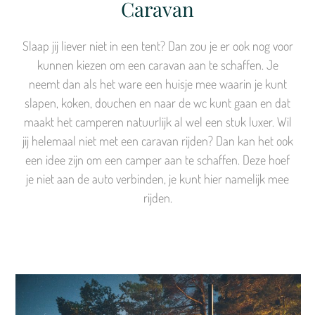
Caravan
Slaap jij liever niet in een tent? Dan zou je er ook nog voor
kunnen kiezen om een caravan aan te schaffen. Je
neemt dan als het ware een huisje mee waarin je kunt
slapen, koken, douchen en naar de wc kunt gaan en dat
maakt het camperen natuurlijk al wel een stuk luxer. Wil
jij helemaal niet met een caravan rijden? Dan kan het ook
een idee zijn om een camper aan te schaffen. Deze hoef
je niet aan de auto verbinden, je kunt hier namelijk mee
rijden.