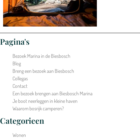
Pagina's
Bezoek Marina in de Biesbosch
Blog
Breng een bezoek aan Biesbosch
Collegas
Contact
Een bezoek brengen aan Biesbosch Marina
Je boot neerleggen in kleine haven
Waarom bosrijk camperen?
Categorieen
Wonen