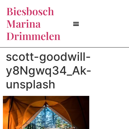
Biesbosch
Marina
MARINA IN DE BIESBOSCH
BEZOEK BIESBOSCH
BIESBOSCH MARINA
KLEINE HAVEN
BOSRIJK KAMPEREN?
Drimmelen
scott-goodwill-
y8Ngwq34_Ak-
unsplash