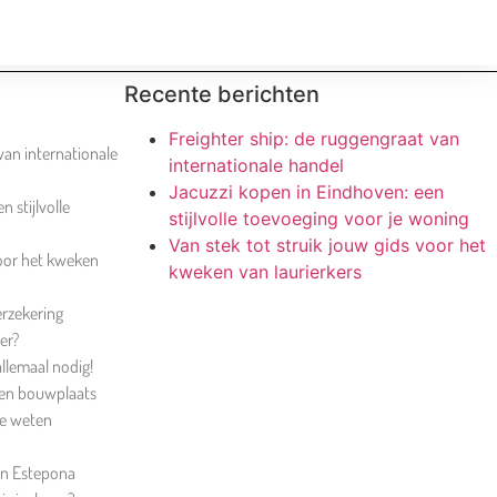
Recente berichten
Freighter ship: de ruggengraat van
van internationale
internationale handel
Jacuzzi kopen in Eindhoven: een
 stijlvolle
stijlvolle toevoeging voor je woning
Van stek tot struik jouw gids voor het
voor het kweken
kweken van laurierkers
erzekering
er?
allemaal nodig!
 een bouwplaats
je weten
in Estepona