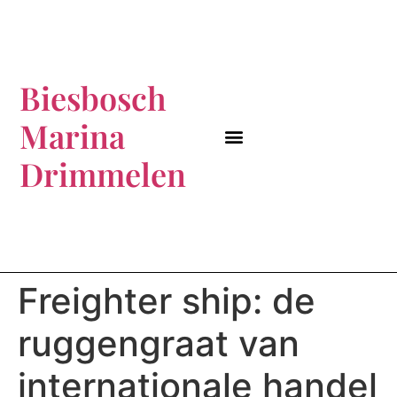
Biesbosch
Marina
MARINA IN DE BIESBOSCH
BEZOEK BIESBOSCH
BIESBOSCH MARINA
KLEINE HAVEN
BOSRIJK KAMPEREN?
Drimmelen
Freighter ship: de
ruggengraat van
internationale handel